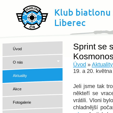
Sprint se 
Úvod
Kosmonosy
O nás
Úvod
»
Aktuality
19. a 20. květn
Aktuality
Jeli jsme tak t
Akce
někteří se vra
vrátili. Vloni b
Fotogalerie
chladnější poča