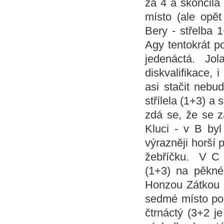
za 4 a skončila
místo (ale opět
Bery - střelba 
Agy tentokrát po
jedenáctá. Jo
diskvalifikace,
asi stačit nebu
střílela (1+3) a
zdá se, že se z
Kluci - v B by
výrazněji horší 
žebříčku. V C c
(1+3) na pěkném
Honzou Zátkou z
sedmé místo po 
čtrnáctý (3+2 j