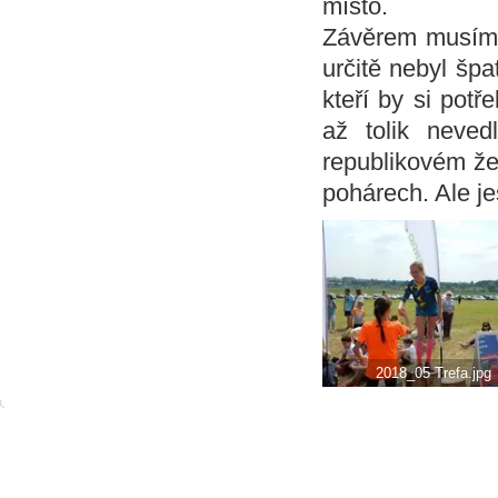
místo.
Závěrem musíme 
určitě nebyl špa
kteří by si pot
až tolik neve
republikovém žeb
pohárech. Ale j
2018_05 Trefa.jpg