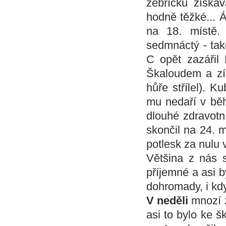
žebříčku získá
hodně těžké... 
na 18. místě.
sedmnáctý - také
C opět zazářil 
Škaloudem a zís
hůře střílel). K
mu nedaří v běh
dlouhé zdravotní
skončil na 24. m
potlesk za nulu 
Většina z nás 
příjemné a asi b
dohromady, i kdy
V
neděli
mnozí z
asi to bylo ke š