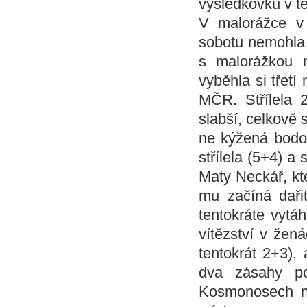
výsledkovku v té
V malorážce v 
sobotu nemohla p
s malorážkou n
vyběhla si třet
MČR. Střílela 
slabší, celkově 
ne kýžená bodo
střílela (5+4) a
Maty Neckář, kte
mu začíná dařit
tentokráte vytáh
vítězství v žen
tentokrát 2+3), 
dva zásahy po
Kosmonosech ne