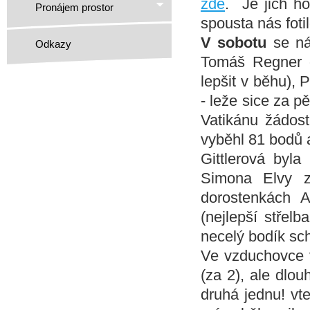
zde
. Je jich ho
Pronájem prostor
spousta nás foti
V sobotu
se nám
Odkazy
Tomáš Regner d
lepšit v běhu), 
- leže sice za p
Vatikánu žádos
vyběhl 81 bodů 
Gittlerová byla
Simona Elvy z
dorostenkách 
(nejlepší střelb
necelý bodík sc
Ve vzduchovce v
(za 2), ale dlou
druhá jednu! vte