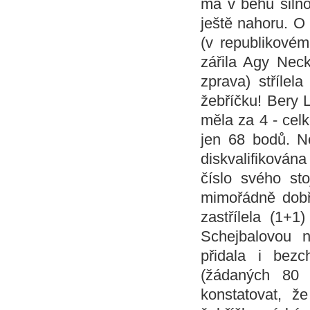
má v běhu silno
ještě nahoru. O 
(v republikovém
zářila Agy Nec
zprava) stříle
žebříčku! Bery L
měla za 4 - cel
jen 68 bodů. N
diskvalifikován
číslo svého st
mimořádně dobř
zastřílela (1+
Schejbalovou 
přidala i bez
(žádaných 80 
konstatovat, ž