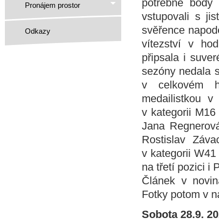
potřebné body
Pronájem prostor
vstupovali s ji
svěřence napodob
Odkazy
vítezství v ho
připsala i suver
sezóny nedala so
v celkovém h
medailistkou v 
v kategorii M16
Jana Regnerová,
Rostislav Záva
v kategorii W41 
na třetí pozici i
Článek v novin
Fotky potom v n
Sobota 28.9. 2