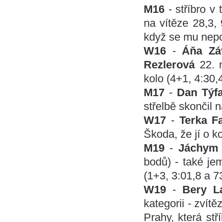
M16
- stříbro v 
na vítěze 28,3,
když se mu nepov
W16
-
Áňa Zá
Rezlerová
22. 
kolo (4+1, 4:30,
M17
-
Dan Týf
střelbě skončil 
W17
-
Terka 
Škoda, že jí o k
M19
-
Jáchym 
bodů) - také je
(1+3, 3:01,8 a 7
W19
-
Bery L
kategorii - zvít
Prahy, která stř