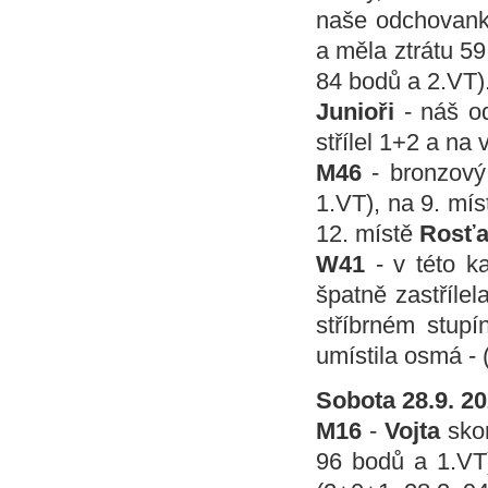
naše odchovan
a měla ztrátu 59
84 bodů a 2.VT)
Junioři
- náš o
střílel 1+2 a na v
M46
- bronzový
1.VT), na 9. mí
12. místě
Rosťa
W41
- v této ka
špatně zastřílel
stříbrném stup
umístila osmá - 
Sobota 28.9. 
M16
-
Vojta
sko
96 bodů a 1.VT