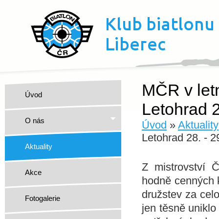
MČR v letn
Úvod
Letohrad 2
O nás
Úvod
»
Aktuality
Letohrad 28. - 2
Aktuality
Z mistrovství 
Akce
hodně cenných ko
družstev za celo
Fotogalerie
jen těsně uniklo