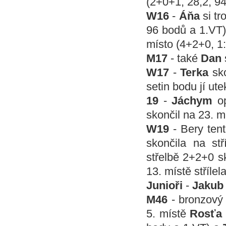
(2+0+1, 28,2, 94
W16
-
Áňa
si t
96 bodů a 1.VT
místo (4+2+0, 1:
M17
- také
Dan
W17
-
Terka
sk
setin bodu jí ute
19
-
Jáchym
o
skončil na 23. m
W19
- Bery tent
skončila na st
střelbě 2+2+0 sk
13. místě stříle
Junioři
-
Jakub
M46
- bronzový 
5. místě
Rosťa