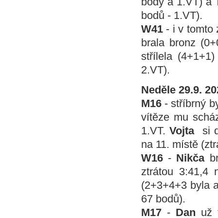
body a 1.VT) a
bodů - 1.VT).
W41
- i v tomto
brala bronz (0
střílela (4+1+1
2.VT).
Neděle 29.9. 
M16
- stříbrný b
vítěze mu scház
1.VT.
Vojta
si 
na 11. místě (zt
W16
-
Nikča
b
ztrátou 3:41,4
(2+3+4+3 byla až
67 bodů).
M17
-
Dan
už 