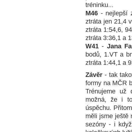
tréninku...
M46
- nejlepší 
ztráta jen 21,4 
ztráta 1:54,6, 
ztráta 3:36,1 a 
W41
-
Jana Fa
bodů, 1.VT a br
ztráta 1:44,1 a 
Závěr
- tak tak
formy na MČR by
Trénujeme už d
možná, že i to
úspěchu. Přitom
měli jsme ještě 
sezóny - i kdy