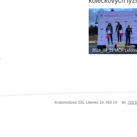
kolečkových lyží
2024_09_29 MČR Letohra
Krakonošova 330, Liberec 14, 460 14 tel.
725 5