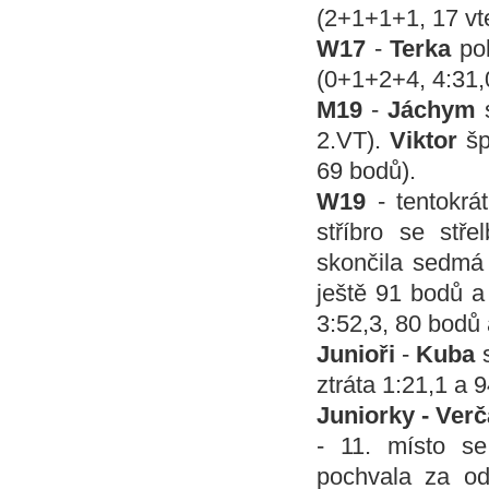
(2+1+1+1, 17 vte
W17
-
Terka
po
(0+1+2+4, 4:31,
M19
-
Jáchym
2.VT).
Viktor
šp
69 bodů).
W19
- tentokrá
stříbro se stř
skončila sedmá 
ještě 91 bodů a
3:52,3, 80 bodů 
Junioři
-
Kuba
s
ztráta 1:21,1 a 
Juniorky - Ver
- 11. místo se
pochvala za o