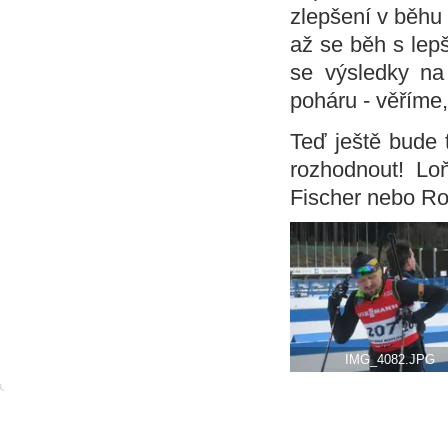
zlepšení v běhu 
až se běh s lepš
se výsledky n
poháru - věříme,
Teď ještě bude t
rozhodnout! Lo
Fischer nebo Ros
IMG_4082.JPG