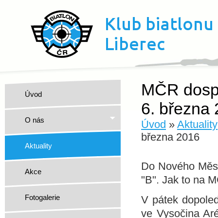
MČR dospě
Úvod
6. března
O nás
Úvod
»
Aktuality
března 2016
Aktuality
Do Nového Města
Akce
"B". Jak to na 
Fotogalerie
V pátek dopoled
ve Vysočina Aré