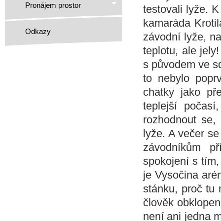
Pronájem prostor
testovali lyže. 
kamaráda Krotil
Odkazy
závodní lyže, n
teplotu, ale jel
s původem ve sd
to nebylo poprv
chatky jako př
teplejší počas
rozhodnout se, 
lyže. A večer se
závodníkům př
spokojení s tím,
je Vysočina arén
stánku, proč tu 
člověk obklopen 
není ani jedna m