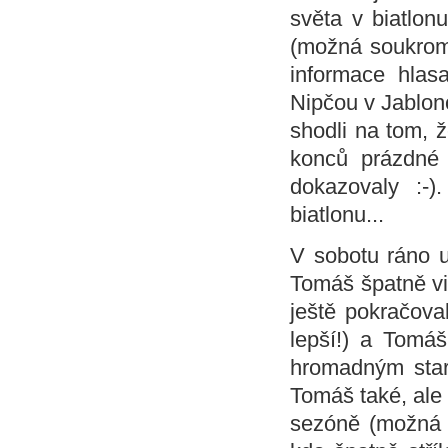
světa v biatlon
(možná soukromě
informace hlas
Nipčou v Jablonc
shodli na tom, ž
konců prázdné t
dokazovaly :-
biatlonu...
V sobotu ráno u
Tomáš špatně vid
ještě pokračoval
lepší!) a Tomáš
hromadným start
Tomáš také, ale 
sezóně (možná v