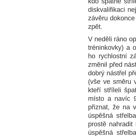
kdo špatně stříl
diskvalifikaci n
závěru dokonce j
zpět.
V neděli ráno op
tréninkovky) a 
ho rychlostní z
změnil před nás
dobrý nástřel př
(vše ve směru vě
kteří stříleli š
místo a navíc 
přiznat, že na
úspěšná střelb
prostě nahradit
úspěšná střelba