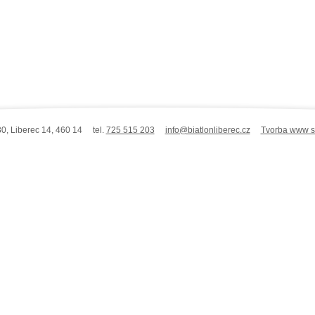
0, Liberec 14, 460 14 tel.
725 515 203
info@biatlonliberec.cz
Tvorba www st