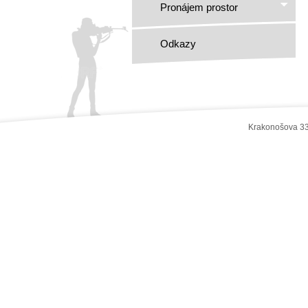
Pronájem prostor
Odkazy
Krakonošova 33