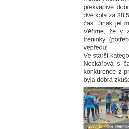
překvapivě dob
dvě kola za 38:5
čas. Jinak jel 
Věříme, že v 
tréninky (potře
vepředu!
Ve starší kateg
Neckářová s ča
konkurence z pr
byla dobrá zkuš
2020_10 Kolce Jilemnic