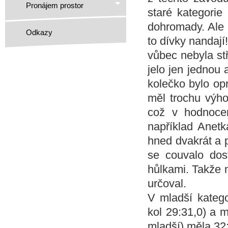
Pronájem prostor
staré kategorie 
dohromady. Ale 
Odkazy
to dívky nandaj
vůbec nebyla stř
jelo jen jednou
kolečko bylo opr
měl trochu výho
což v hodnocen
například Anet
hned dvakrát a p
se couvalo dos
hůlkami. Takže n
určoval.
V mladší katego
kol 29:31,0) a 
mladší) měla 32