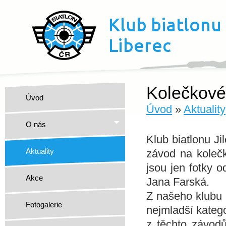
Kolečkové 
Úvod
Úvod
»
Aktuality
O nás
Klub biatlonu J
Aktuality
závod na kolečk
jsou jen fotky o
Akce
Jana Farská.
Z našeho klubu s
Fotogalerie
nejmladší katego
z těchto závodů