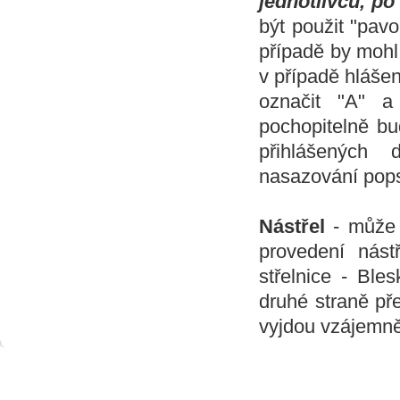
jednotlivců, po
být použit "pav
případě by mohl 
v případě hláše
označit "A" a
pochopitelně bu
přihlášených
nasazování pops
Nástřel
- může 
provedení nást
střelnice - Ble
druhé straně př
vyjdou vzájemně 