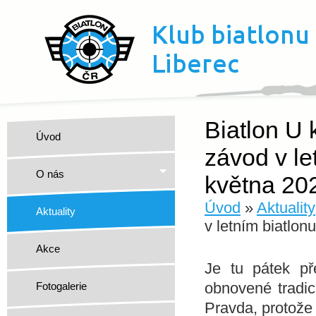
Biatlon U 
Úvod
závod v le
O nás
května 20
Úvod
»
Aktuality
Aktuality
v letním biatlon
Akce
Je tu pátek př
obnovené tradic
Fotogalerie
Pravda, protože