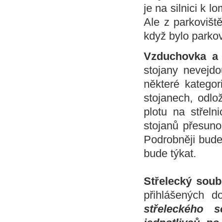
je na silnici k 
Ale z parkovišt
když bylo parkov
Vzduchovka a 
stojany nevejd
některé kategor
stojanech, odlo
plotu na střel
stojanů přesunou
Podrobněji bude
bude týkat.
Střelecký soub
přihlášených d
střeleckého 