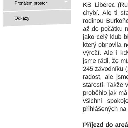
Pronájem prostor
KB Liberec (Ru
chybí. Ale ti s
Odkazy
rodinou Burkoňo
až do počátku n
jako celý klub b
který obnovila n
výročí. Ale i k
jsme rádi, že mů
245 závodníků (
radost, ale js
starostí. Takže
proběhlo jak má
všichni spokoj
přihlášených na 
Příjezd do are