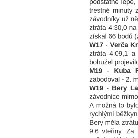
podstatně lépe, 
trestné minuty 
závodníky už něj
ztráta 4:30,0 na
získal 66 bodů (z
W17
-
Verča K
ztráta 4:09,1 
bohužel projevil
M19
-
Kuba F
zabodoval - 2. m
W19
-
Bery La
závodnice mimo
A možná to bylo
rychlými běžkyně
Bery měla ztrátu
9,6 vteřiny. Za