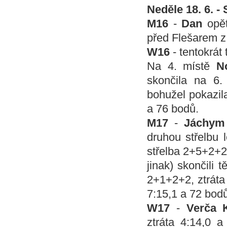
Neděle 18. 6. -
M16
-
Dan
opět
před Flešarem z 
W16
- tentokrát
Na 4. místě
N
skončila na 6.
bohužel pokazila
a 76 bodů.
M17
-
Jáchy
druhou střelbu 
střelba 2+5+2+2
jinak) skončili
2+1+2+2, ztráta
7:15,1 a 72 bodů
W17
-
Verča 
ztráta 4:14,0 