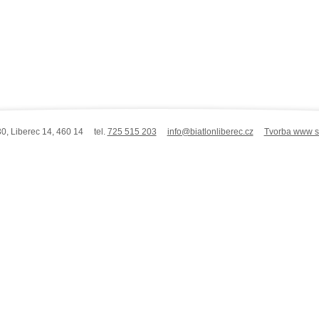
0, Liberec 14, 460 14 tel.
725 515 203
info@biatlonliberec.cz
Tvorba www st