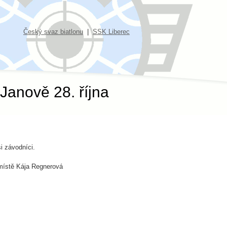
Český svaz biatlonu
|
SSK Liberec
Janově 28. října
i závodníci.
 místě Kája Regnerová