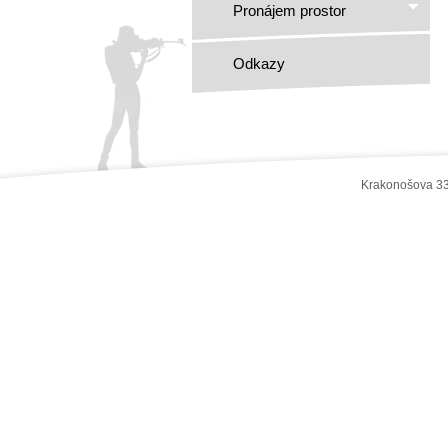
Pronájem prostor
Odkazy
Krakonošova 33