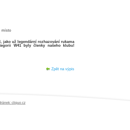
. místo
ed, jako už legendární rozhazování rukama
egorii W41 byly členky našeho klubu!
Zpět na výpis
ránek: cliquo.cz