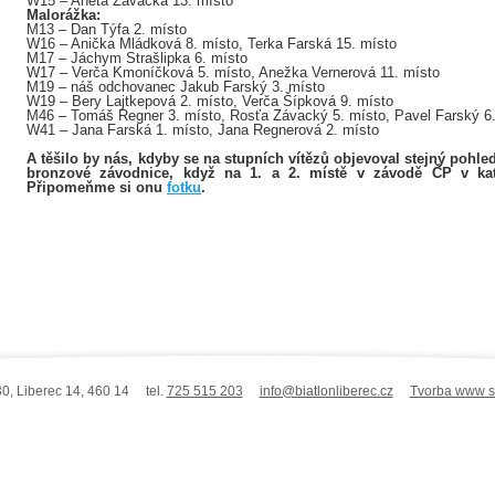
W15 – Aneta Závacká 13. místo
Malorážka:
M13 – Dan Týfa 2. místo
W16 – Anička Mládková 8. místo, Terka Farská 15. místo
M17 – Jáchym Strašlipka 6. místo
W17 – Verča Kmoníčková 5. místo, Anežka Vernerová 11. místo
M19 – náš odchovanec Jakub Farský 3. místo
W19 – Bery Lajtkepová 2. místo, Verča Šípková 9. místo
M46 – Tomáš Regner 3. místo, Rosťa Závacký 5. místo, Pavel Farský 6
W41 – Jana Farská 1. místo, Jana Regnerová 2. místo
A těšilo by nás, kdyby se na stupních vítězů objevoval stejný pohl
bronzové závodnice, když na 1. a 2. místě v závodě ČP v kat
Připomeňme si onu
fotku
.
0, Liberec 14, 460 14 tel.
725 515 203
info@biatlonliberec.cz
Tvorba www st