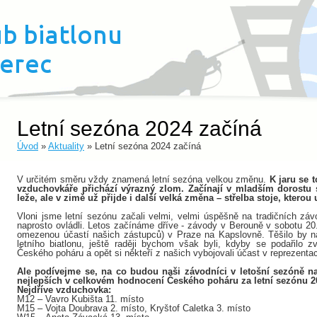
Letní sezóna 2024 začíná
Úvod
»
Aktuality
» Letní sezóna 2024 začíná
V určitém směru vždy znamená letní sezóna velkou změnu.
K jaru se t
vzduchovkáře přichází výrazný zlom. Začínají v mladším dorostu s
leže, ale v zimě už přijde i další velká změna – střelba stoje, kterou
Vloni jsme letní sezónu začali velmi, velmi úspěšně na tradičních zá
naprosto ovládli. Letos začínáme dříve - závody v Berouně v sobotu 20.
omezenou účastí našich zástupců) v Praze na Kapslovně. Těšilo by n
letního biatlonu, ještě raději bychom však byli, kdyby se podařilo 
Českého poháru a opět si někteří z našich vybojovali účast v reprezenta
Ale podívejme se, na co budou naši závodníci v letošní sezóně 
nejlepších v celkovém hodnocení Českého poháru za letní sezónu 2
Nejdříve vzduchovka:
M12 – Vavro Kubišta 11. místo
M15 – Vojta Doubrava 2. místo, Kryštof Caletka 3. místo