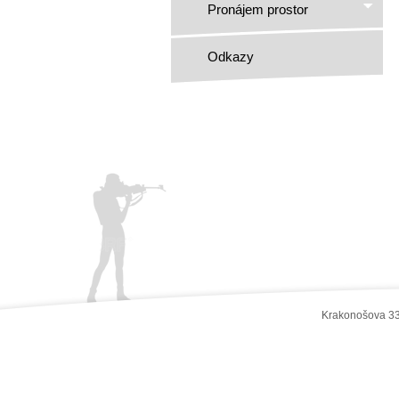
Pronájem prostor
Odkazy
Krakonošova 33