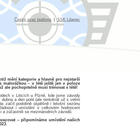
Český svaz biatlonu
|
SSK Liberec
otiž mění kategorie a hlavně pro nejstarší
 malorážkou – v létě ještě jen v poloze
 už ale pochopitelně musí trénovat v létě!
vodech v Liticích u Plzně, kde jsme závody
 dubna a den poté (ale tentokrát už s velmi
ás začít podobně úspěšně i letošní sezónu
zvládnout i umístění v celkovém hodnocení
ci a zúčastnili se mezinárodních závodů.
navazovat – připomínáme umístění našich
023.