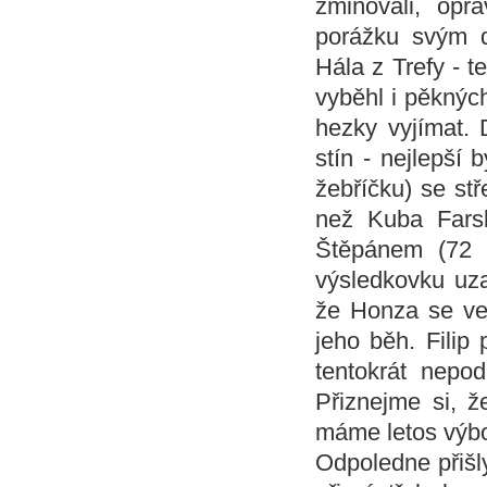
zmiňovali, opra
porážku svým d
Hála z Trefy - t
vyběhl i pěknýc
hezky vyjímat. D
stín - nejlepší
žebříčku) se st
než Kuba Farsk
Štěpánem (72 b
výsledkovku uza
že Honza se ve 
jeho běh. Filip
tentokrát nepo
Přiznejme si, ž
máme letos výb
Odpoledne přišl