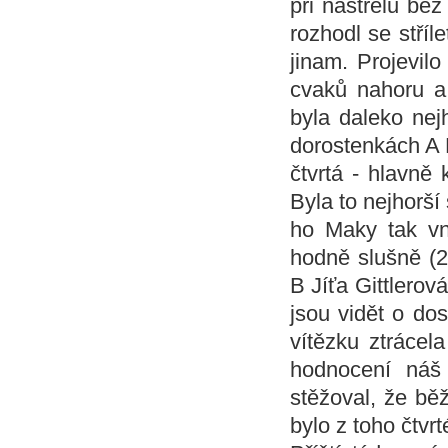
při nástřelu be
rozhodl se stří
jinam. Projevilo
cvaků nahoru a 
byla daleko nej
dorostenkách A 
čtvrtá - hlavně 
Byla to nejhorší
ho Maky tak vn
hodně slušně (2+
B Jíťa Gittlerová
jsou vidět o dos
vítězku ztrácel
hodnocení náš
stěžoval, že bě
bylo z toho čtvr