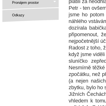
platili za neodh
Pronájem prostor
Petr - ten ovše
jsme ho potom v 
Odkazy
náhlého vstáván
dozírala babička
připomenout, ž
nejpočetnější úč
Radost z toho, ž
když jsme viděli
sluníčko zepř
Nesmírně těžké 
zpočátku, než př
(a nejen našich
zbytku, bylo ho 
Jižních Čechách
vhledem k tomu,