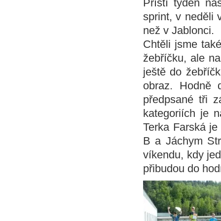
Příští týden ná
sprint, v neděli 
než v Jablonci.
Chtěli jsme tak
žebříčku, ale n
ještě do žebříčk
obraz. Hodně 
předpsané tři z
kategoriích je n
Terka Farská je
B a Jáchym Str
víkendu, kdy je
přibudou do hod