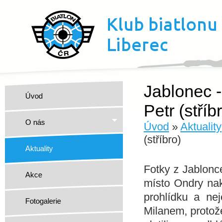
Jablonec -
Úvod
Petr (stříb
O nás
Úvod
»
Aktuality
(stříbro)
Aktuality
Fotky z Jablonc
Akce
místo Ondry na
prohlídku a ne
Fotogalerie
Milanem, protož