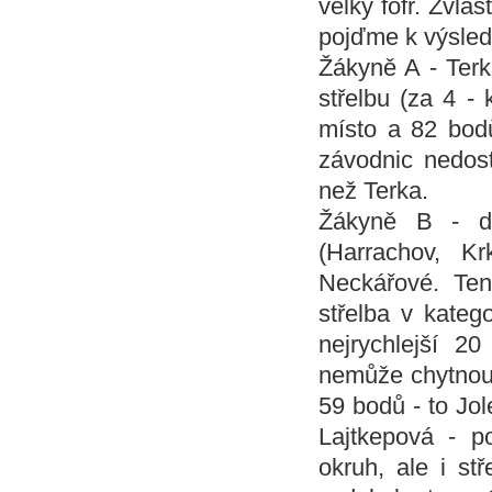
velký fofr. Zvlá
pojďme k výsle
Žákyně A - Terka
střelbu (za 4 -
místo a 82 bod
závodnic nedost
než Terka.
Žákyně B - do
(Harrachov, K
Neckářové. Tent
střelba v katego
nejrychlejší 2
nemůže chytnou
59 bodů - to Jo
Lajtkepová - p
okruh, ale i st