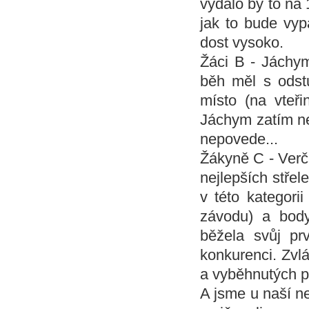
vydalo by to na 
jak to bude vyp
dost vysoko.
Žáci B - Jáchym
běh měl s odst
místo (na vteř
Jáchym zatím ne
nepovede...
Žákyně C - Verč
nejlepších střel
v této kategori
závodu) a bod
běžela svůj p
konkurenci. Zvlá
a vyběhnutých 
A jsme u naší ne