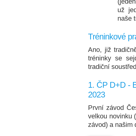
(jeden
už je
naše t
Tréninkové pr
Ano, již tradič
tréninky se se
tradiční soustře
1. ČP D+D - B
2023
První závod Čes
velkou novinku (
závod) a našim