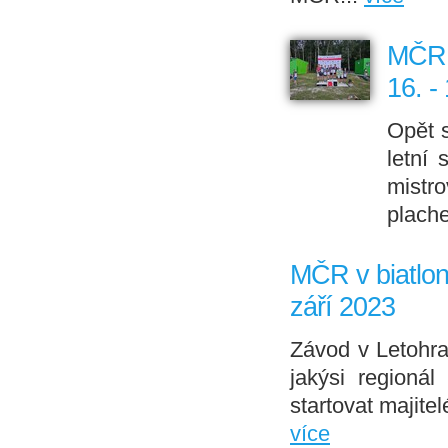
MČR v
16. -
Opět 
letní
mistro
plache
MČR v biatlonu
září 2023
Závod v Letohra
jakýsi regioná
startovat majite
více