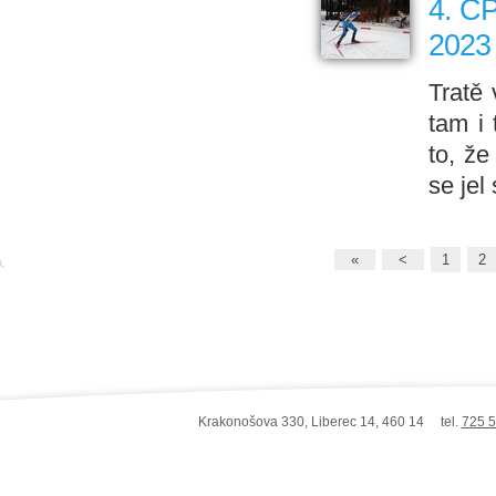
4. ČP
2023
Tratě
tam i
to, že
se jel
«
<
1
2
Krakonošova 330, Liberec 14, 460 14 tel.
725 5