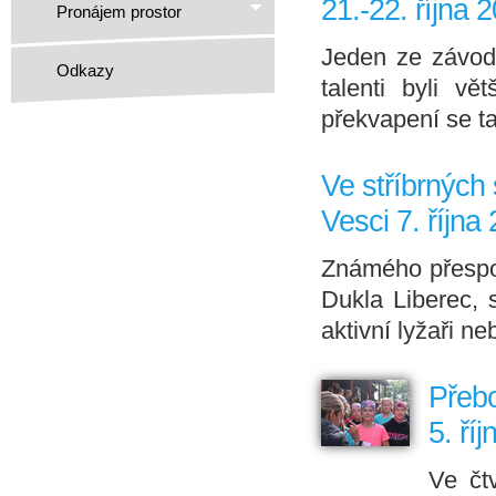
21.-22. října 
Pronájem prostor
Jeden ze závod
Odkazy
talenti byli vě
překvapení se ta
Ve stříbrných
Vesci 7. října
Známého přespol
Dukla Liberec, 
aktivní lyžaři n
Přebo
5. ří
Ve čt