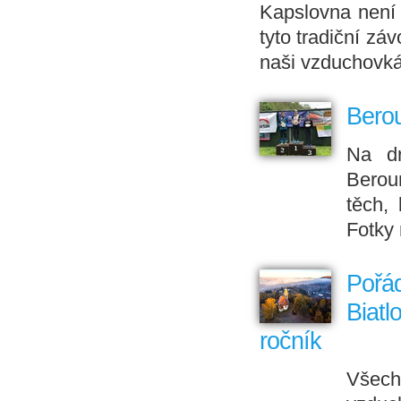
Kapslovna není 
tyto tradiční zá
naši vzduchovkář
Berou
Na dr
Berou
těch, 
Fotky 
Pořád
Biatl
ročník
Všech