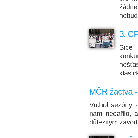
žádné
nebud
3. ČP
Sice 
konku
nešťa
klasic
MČR žactva - 
Vrchol sezóny -
nám nedařilo, 
důležitým závod