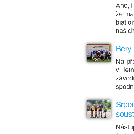
Ano, i
že na
biatlo
našich
Bery 
Na př
v let
závod
spodní
Srpen
soust
Nástu