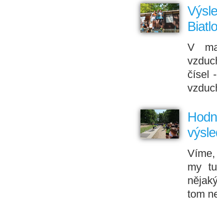
Výsl
Biatl
V mal
vzduc
čísel 
vzduch
Hodno
výsle
Víme, 
my tu
nějak
tom n