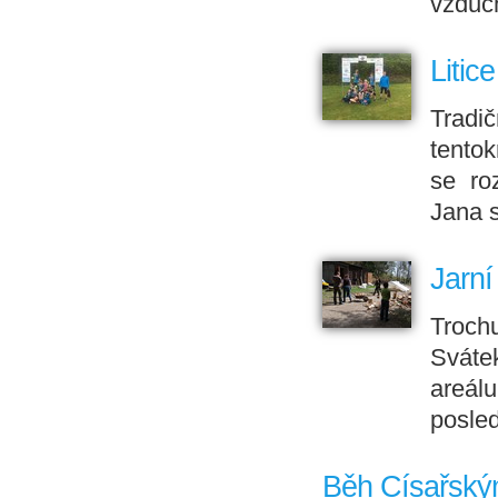
vzduc
Litic
Tradič
tentok
se ro
Jana 
Jarní
Troch
Svátek
areál
posled
Běh Císařským