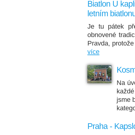
Biatlon U kapl
letním biatlon
Je tu pátek př
obnovené tradic
Pravda, protože
více
Kosmo
Na úv
každé 
jsme b
katego
Praha - Kapsl