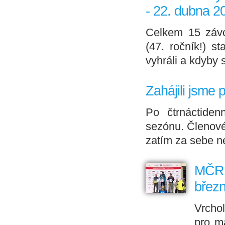
- 22. dubna 2
Celkem 15 závo
(47. ročník!) st
vyhráli a kdyby 
Zahájili jsme 
Po čtrnáctiden
sezónu. Členové
zatím za sebe ne
MČR v
břez
Vrchol
pro ma