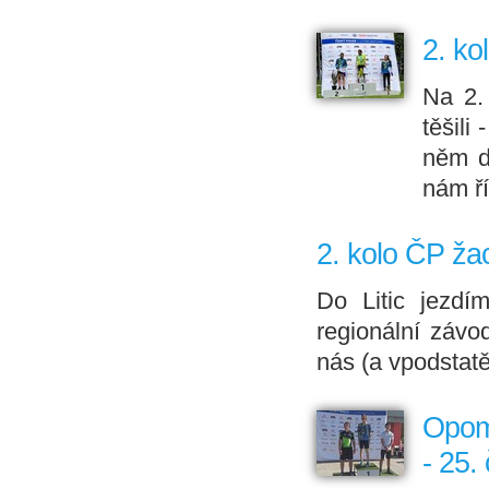
2. ko
Na 2.
těšili
něm d
nám ří
2. kolo ČP žac
Do Litic jezdí
regionální závo
nás (a vpodstatě
Opome
- 25.