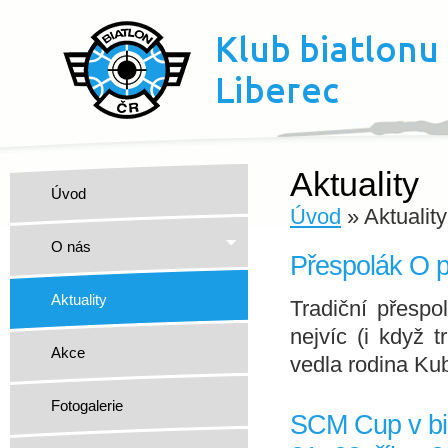
Aktuality
Úvod
Úvod
» Aktuality
O nás
Přespolák O p
Aktuality
Tradiční přespo
nejvíc (i když 
Akce
vedla rodina Kub
Fotogalerie
SCM Cup v bia