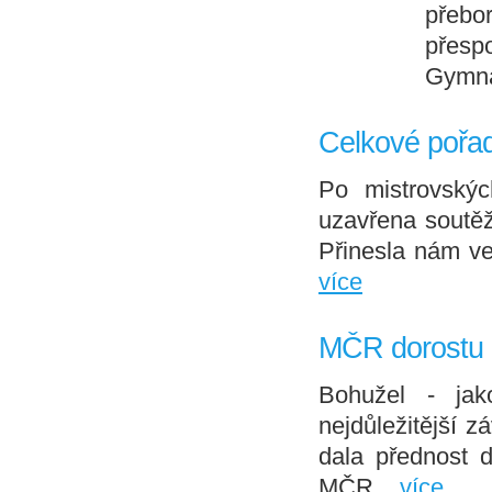
přebo
přesp
Gymná
Celkové pořa
Po mistrovský
uzavřena soutěž
Přinesla nám ve
více
MČR dorostu a
Bohužel - jak
nejdůležitější 
dala přednost d
MČR...
více